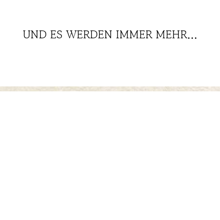
UND ES WERDEN IMMER MEHR...
PENSION
DER HOF
Schlossbuckel 4, D-93309 KELHEIM
Tel. +49 (0) 9441 5038-0