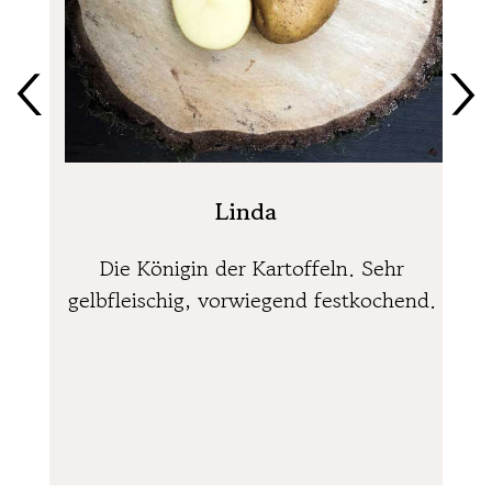
Linda
Die Königin der Kartoffeln. Sehr
Hö
gelbfleischig, vorwiegend festkochend.
S